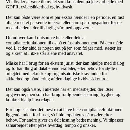
Vi tilbyder at være tilknyttet som konsulent på jeres arbejde med
GDPR, cybersikkerhed og hvidvask.
Det kan både være som et par ekstra hænder i en periode, en fast
aftale med et passende interval eller som sparringspartner for de
medarbejdere, der til daglig står med opgaverne.
Derudover kan I outsource hele eller dele af
compliancefunktionen til os på et fast abonnement. På den måde
ved I, at der altid er nogen tæt på jer, som følger med, støtter jer
og sikrer, at I ikke står alene med ansvaret.
Måske har I brug for en ekstern jurist, der kan hjælpe med dialog
og forhandling af databehandleraftaler, eller behov for støtte i
arbejdet med tekniske og organisatoriske krav inden for
sikkerhed og håndtering af den daglige hvidvaskkontrol.
Det kan også være, I allerede har en medarbejder, der løser
opgaverne, men som har brug for løbende sparring, tryghed og
konkret hjælp i hverdagen.
For nogle skaber det mest ro at have hele compliancefunktionen
liggende uden for huset, så I blot opdateres på møder efter
behov. For andre giver en delt løsning bedst mening. Vi tilpasser
samarbejdet efter jeres hverdag, tempo og ønsker.