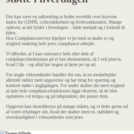
Det kan være en udfordring at holde overblik over kravene
inden for GDPR, cybersikkerhed og hvidvaskkontrol. Mange
oplever, at det fylder i hverdagen – både mentalt og i forhold til
tiden.
Hos Complianceservice hjælper vi jer med at skabe ro og
tryghed omkring hele jeres compliance-arbejde.
Vi tilbyder, at I kan outsource hele eller dele af
compliancefunktionen på et fast abonnement, så I ved præcis,
hvad I får – og altid har nogen at læne jer op ad.
For nogle virksomheder handler det om, at en medarbejder
allerede sidder med opgaverne og har brug for sparring og
konkret støtte i dagligdagen. For andre skaber det mest tryghed
at lade hele compliancefunktionen ligge eksternt, så de blot
opdateres i et tempo og på tidspunkter, der passer dem.
Opgaven kan skræddersys på mange måder, og vi deler gerne ud
af vores erfaringer om, hvad der skaber mest ro, stabilitet og
overskuelighed i virksomheder som jeres.