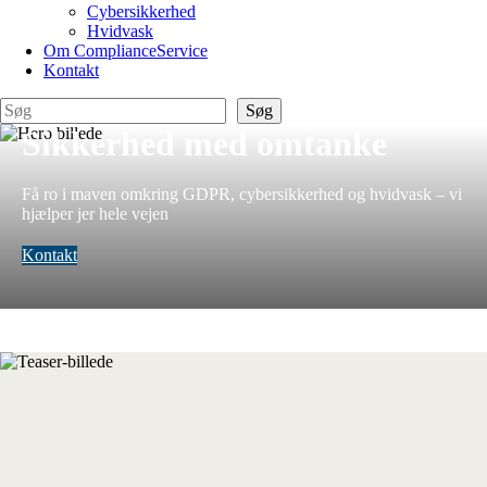
Cybersikkerhed
Hvidvask
Om ComplianceService
Kontakt
Søg
Søg
Sikkerhed med omtanke
Få ro i maven omkring GDPR, cybersikkerhed og hvidvask – vi
hjælper jer hele vejen
Kontakt