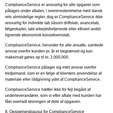
ComplianceService er ansvarlig for alle opgaver som
påtages under aftalen, i overensstemmelse med dansk
rets almindelige regler, dog er ComplianceService ikke
ansvarlig for indirekte tab såsom driftstab, avancetab,
følgeskader, tabt arbejdsfortjeneste eller ethvert andet
lignende økonomisk konsekvenstab.
ComplianceService, herunder for alle ansatte, samlede
ansvar overfor kunden pr. år er begrænset og kan
maksimalt gøres op til kr. 2.000.000.
ComplianceService påtager sig intet ansvar overfor
tredjemand, som er en følge af klienters anvendelse af
materiale eller rådgivning ydet af ComplianceService.
ComplianceService hæfter ikke for fejl begået af
underleverandører, som vi efter aftale med kunden har
fået overladt løsningen af dele af opgaven.
8. Opsigelsesklausul for ComplianceService