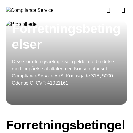
Søg
Toggle
Søg
Kontakt
search
Gå
til
indhold
Forretningsbeting
elser
Disse forretningsbetingelser gælder i forbindelse
med indgåelse af aftaler med Konsulenthuset
ComplianceService ApS, Kochsgade 31B, 5000
Odense C, CVR 41921161
Forretningsbetingel