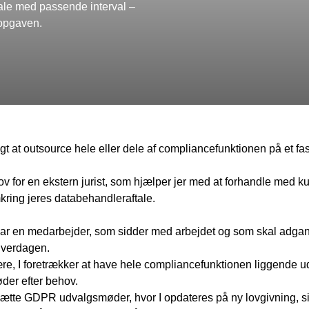
tale med passende interval –
-opgaven.
gt at outsource hele eller dele af compliancefunktionen på et 
v for en ekstern jurist, som hjælper jer med at forhandle med ku
kring jeres databehandleraftale.
har en medarbejder, som sidder med arbejdet og som skal adgang
 hverdagen.
e, I foretrækker at have hele compliancefunktionen liggende ud
der efter behov.
ksætte GDPR udvalgsmøder, hvor I opdateres på ny lovgivning, sikr