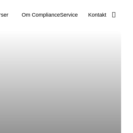
Toggle
rser
Om ComplianceService
Kontakt
search