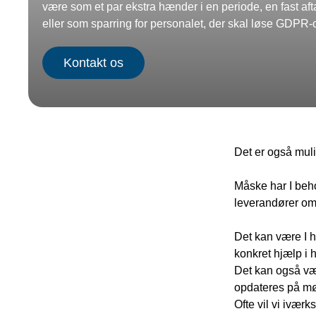
være som et par ekstra hænder i en periode, en fast af
eller som sparring for personalet, der skal løse GDPR
Kontakt os
Det er også muli
Måske har I beho
leverandører om
Det kan være I 
konkret hjælp i
Det kan også vær
opdateres på mø
Ofte vil vi ivær