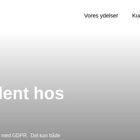
Vores ydelser
Ku
lent hos
aven med GDPR. Det kan både