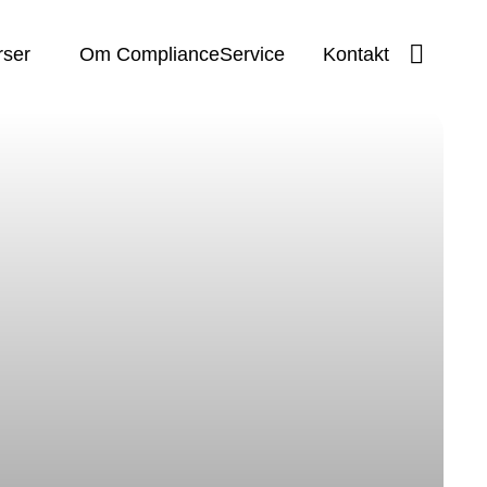
Toggle
rser
Om ComplianceService
Kontakt
search