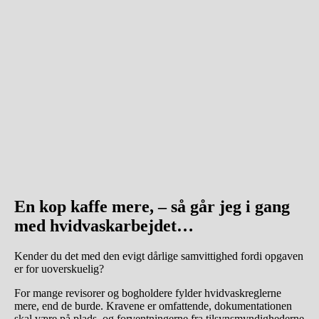
En kop kaffe mere, – så går jeg i gang
med hvidvaskarbejdet…
Kender du det med den evigt dårlige samvittighed fordi opgaven
er for uoverskuelig?
For mange revisorer og bogholdere fylder hvidvaskreglerne
mere, end de burde. Kravene er omfattende, dokumentationen
skal være på plads, og forventningerne fra tilsynsmyndighederne