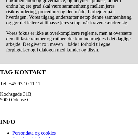
dokumentation og governance, og betyder i praksis, at der i
endnu højere grad skal være sammenhæng mellem jeres
risikovurdering, procedurer og den måde, I arbejder på i
hverdagen. Vores tilgang understøtter netop denne sammenhæng
og gør det lettere at tilpasse jeres setup, når kravene ændrer sig.
Vores fokus er ikke at overkomplicere reglerne, men at oversætte
dem til faste rammer og rutiner, der kan indarbejdes i det daglige
arbejde. Det giver ro i maven – både i forhold til egne
forpligtelser og i dialogen med kunder og tilsyn.
TAG KONTAKT
Tel. +45 93 10 11 11
Kochsgade 31B,
5000 Odense C
INFO
Persondata og cookies