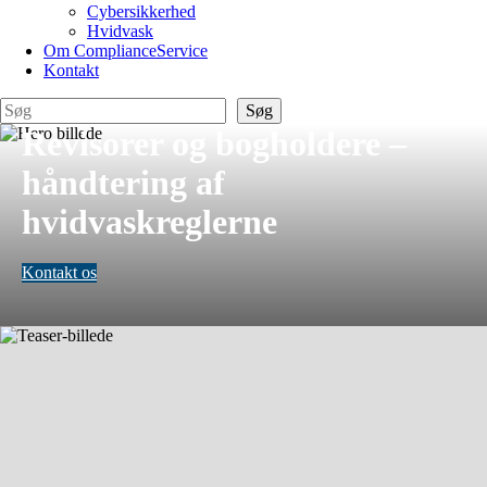
Cybersikkerhed
Hvidvask
Om ComplianceService
Kontakt
Søg
Søg
Revisorer og bogholdere –
håndtering af
hvidvaskreglerne
Kontakt os